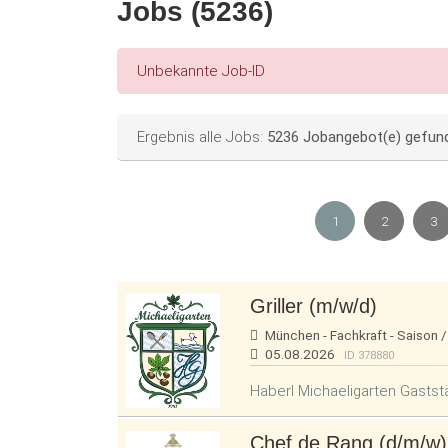
Jobs (5236)
Error message
Unbekannte Job-ID
Status message
Ergebnis alle Jobs:
5236 Jobangebot(e) gefun
1
2
3
Griller (m/w/d)
München - Fachkraft - Saison /
05.08.2026
ID 378880
Haberl Michaeligarten Gasts
Chef de Rang (d/m/w)