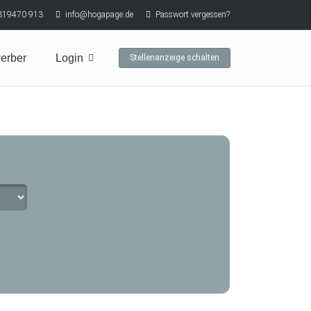
319470 913
info@hogapage.de
Passwort vergessen?
erber
Login
Stellenanzeige schalten