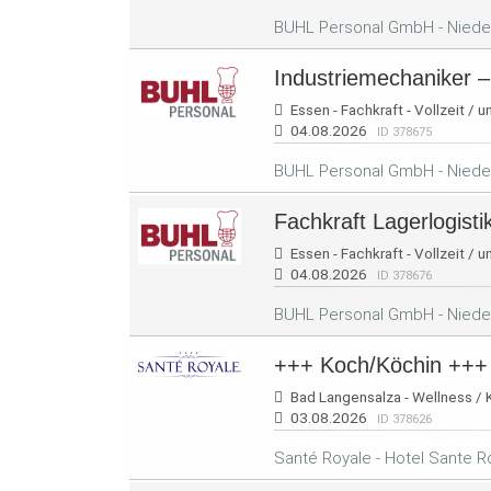
BUHL Personal GmbH - Niede
Industriemechaniker –
Essen - Fachkraft - Vollzeit / u
04.08.2026
ID 378675
BUHL Personal GmbH - Niede
Fachkraft Lagerlogisti
Essen - Fachkraft - Vollzeit / u
04.08.2026
ID 378676
BUHL Personal GmbH - Niede
+++ Koch/Köchin +++
Bad Langensalza - Wellness / K
03.08.2026
ID 378626
Santé Royale - Hotel Sante 