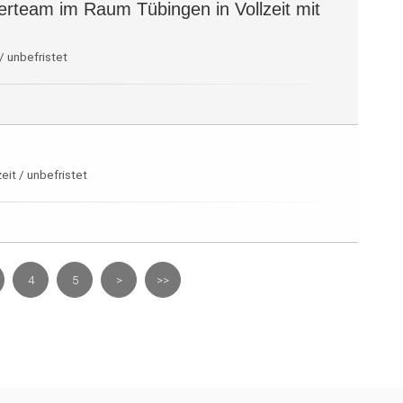
rteam im Raum Tübingen in Vollzeit mit
/ unbefristet
eit / unbefristet
4
5
>
>>