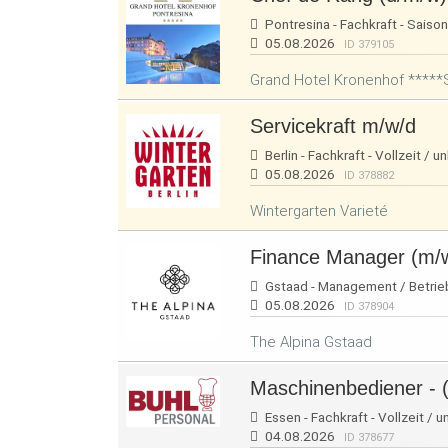
Pontresina - Fachkraft - Saison
05.08.2026
ID 379105
Grand Hotel Kronenhof *****
Servicekraft m/w/d
Berlin - Fachkraft - Vollzeit / u
05.08.2026
ID 378882
Wintergarten Varieté
Finance Manager (m/
Gstaad - Management / Betriebsl
05.08.2026
ID 378904
The Alpina Gstaad
Maschinenbediener - 
Essen - Fachkraft - Vollzeit / u
04.08.2026
ID 378677