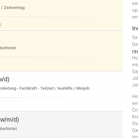
ei
 / Zeitvertrag
op
er
S
In
Si
De
nbefristet
re
Ho
in
Ga
Jo
w/d)
Jo
eitung - Fachkraft - Teilzeit / Aushilfe / Minijob
Ho
ei
Cr
Kr
(w/m/d)
St
nbefristet
Ga
Ho