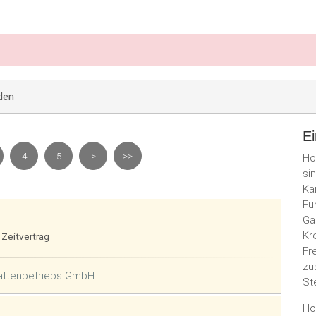
den
Ei
4
5
>
>>
Ho
si
Ka
Fü
Ga
Kr
 Zeitvertrag
Fr
zu
tättenbetriebs GmbH
St
Ho