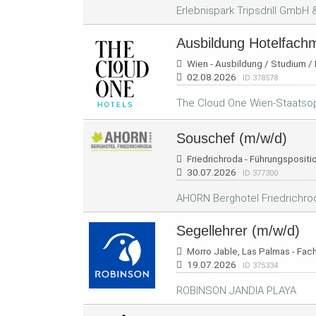
Erlebnispark Tripsdrill GmbH 
Ausbildung Hotelfach
Wien - Ausbildung / Studium / P
02.08.2026
ID 378578
The Cloud One Wien-Staatso
Souschef (m/w/d)
Friedrichroda - Führungsposition
30.07.2026
ID 377300
AHORN Berghotel Friedrichro
Segellehrer (m/w/d)
Morro Jable, Las Palmas - Fachk
19.07.2026
ID 375334
ROBINSON JANDIA PLAYA