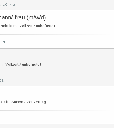
& Co. KG
mann/-frau (m/w/d)
raktikum - Vollzeit / unbefristet
per
 - Vollzeit / unbefristet
da
raft - Saison / Zeitvertrag