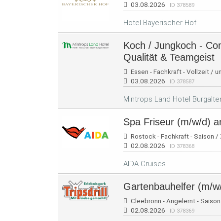
03.08.2026
ID 378589
Hotel Bayerischer Hof
Koch / Jungkoch - Co
Qualität & Teamgeist
Essen - Fachkraft - Vollzeit / u
03.08.2026
ID 378587
Mintrops Land Hotel Burgalte
Spa Friseur (m/w/d) a
Rostock - Fachkraft - Saison / 
02.08.2026
ID 378368
AIDA Cruises
Gartenbauhelfer (m/w
Cleebronn - Angelernt - Saison
02.08.2026
ID 378369