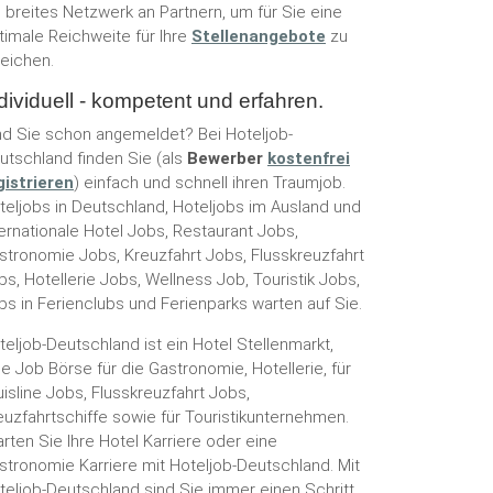
n breites Netzwerk an Partnern, um für Sie eine
timale Reichweite für Ihre
Stellenangebote
zu
reichen.
dividuell - kompetent und erfahren.
nd Sie schon angemeldet? Bei Hoteljob-
utschland finden Sie (als
Bewerber
kostenfrei
gistrieren
) einfach und schnell ihren Traumjob.
teljobs in Deutschland, Hoteljobs im Ausland und
ternationale Hotel Jobs, Restaurant Jobs,
stronomie Jobs, Kreuzfahrt Jobs, Flusskreuzfahrt
bs, Hotellerie Jobs, Wellness Job, Touristik Jobs,
bs in Ferienclubs und Ferienparks warten auf Sie.
teljob-Deutschland ist ein Hotel Stellenmarkt,
ne Job Börse für die Gastronomie, Hotellerie, für
uisline Jobs, Flusskreuzfahrt Jobs,
euzfahrtschiffe sowie für Touristikunternehmen.
arten Sie Ihre Hotel Karriere oder eine
stronomie Karriere mit Hoteljob-Deutschland. Mit
teljob-Deutschland sind Sie immer einen Schritt