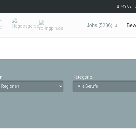
+49 821 
Jobs (5236)
Bew
n:
Kategorie: