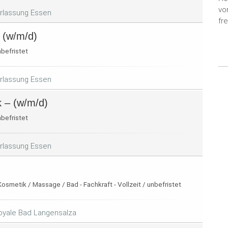
vo
rlassung Essen
fr
 (w/m/d)
nbefristet
rlassung Essen
k – (w/m/d)
nbefristet
rlassung Essen
osmetik / Massage / Bad - Fachkraft - Vollzeit / unbefristet
Royale Bad Langensalza