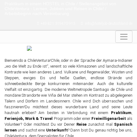
Skip to main content
Praktikum in einem HOSTEL in Chile / Stellenangebot von
ChileVentura - Lernen, Jobben und Reisen in Chile! /
Arbeitsbeginn nach Vereinbarung
+49 821 319470 913
info@hoteljob-deutschland.de
Bienvenido a ChileVentura!Chile, oder in der Sprache der Aymara-Indianer
„wo die Welt zu Ende ist“, vereint so viele Klimazonen und landschaftliche
Kontraste wie kein anderes Land. Vulkane und Regenwälder, Wüsten und
Steppen, ewiges Eis und heiße Quellen, endlose Strände und
schneebedeckte Berge konkurrieren miteinander. Auch die kulturelle
Vielfalt ist einzigartig. Die moderne Weltmetropole Santiago de Chile und
mondäne Strandorte wie Viña del Mar stehen im Kontrast zu abgelegenen
Tälern und Dörfern im Landesinnern. Chile wird Dich überraschen und
faszinieren!Du möchtest dieses wunderbare Land und seine Leute
hautnah erleben? Am besten in Verbindung mit einem
Praktikum
,
Ferienjob, Work & Travel
Programm oder einer
Freiwilligenarbeit
als
Volunteer? Oder möchtest Du vor Deiner
Reise
zunächst mal
Spanisch
lernen
und suchst eine
Unterkunft
? Dann bist Du genau richtig bei uns,
ChileVentura, dem Spezialisten für Chile