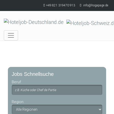
Skip to main content
+49 821 319470 913
info@hogapage.de
Jobs Schnellsuche
Beruf:
Region: