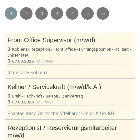
1
2
3
4
5
>
>>
Front Office Supervisor (m/w/d)
Koblenz - Rezeption / Front Office - Führungsposition - Vollzeit /
unbefristet
07.08.2026
ID 379669
Motel One Koblenz
Kellner / Servicekraft (m/w/d/k.A.)
Brühl - Fachkraft - Saison / Zeitvertrag
07.08.2026
ID 379650
Phantasialand Schmidt-Löffelhardt GmbH & Co. KG
Rezeptionist / Reservierungsmitarbeiter
m/w/d