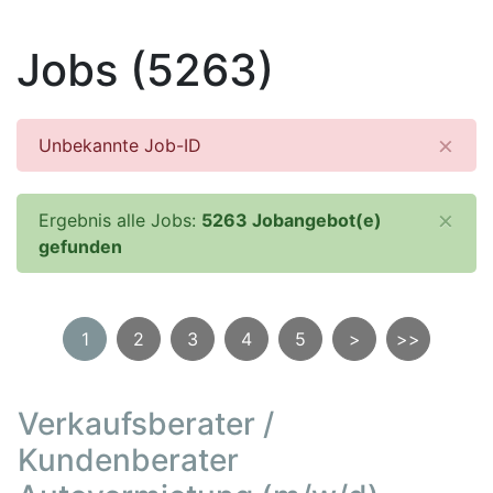
Jobs (5263)
×
Error message
Unbekannte Job-ID
×
Status message
Ergebnis alle Jobs:
5263 Jobangebot(e)
gefunden
1
2
3
4
5
>
>>
Verkaufsberater /
Kundenberater