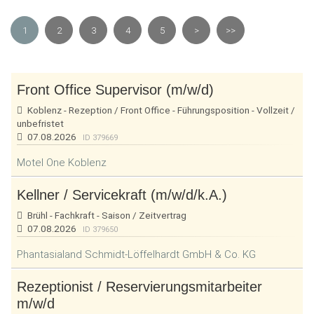
1
2
3
4
5
>
>>
Front Office Supervisor (m/w/d)
Koblenz - Rezeption / Front Office - Führungsposition - Vollzeit /
unbefristet
07.08.2026
ID 379669
Motel One Koblenz
Kellner / Servicekraft (m/w/d/k.A.)
Brühl - Fachkraft - Saison / Zeitvertrag
07.08.2026
ID 379650
Phantasialand Schmidt-Löffelhardt GmbH & Co. KG
Rezeptionist / Reservierungsmitarbeiter
m/w/d