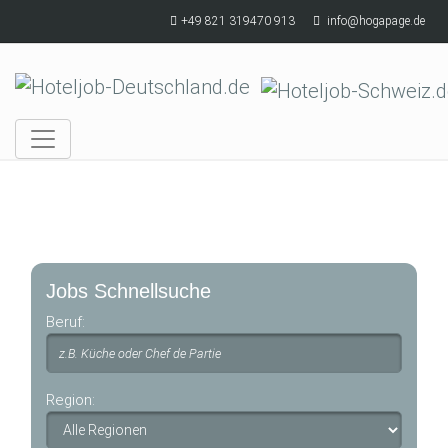
Skip to main content
+49 821 319470 913
info@hogapage.de
Jobs Schnellsuche
Beruf:
Region: