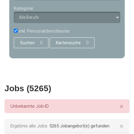
Kategorie:
inkl. Personaldienstleister
Suchen
Kartensuche
Jobs (5265)
×
Error message
Unbekannte Job-ID
×
Status message
Ergebnis alle Jobs:
5265 Jobangebot(e) gefunden