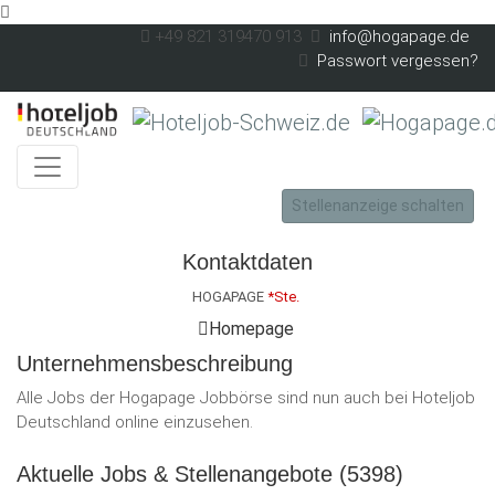
Skip to main content
+49 821 319470 913
info@hogapage.de
Passwort vergessen?
Stellenanzeige schalten
Kontaktdaten
HOGAPAGE
*Ste.
Homepage
Unternehmensbeschreibung
Alle Jobs der Hogapage Jobbörse sind nun auch bei Hoteljob
Deutschland online einzusehen.
Aktuelle Jobs & Stellenangebote (5398)