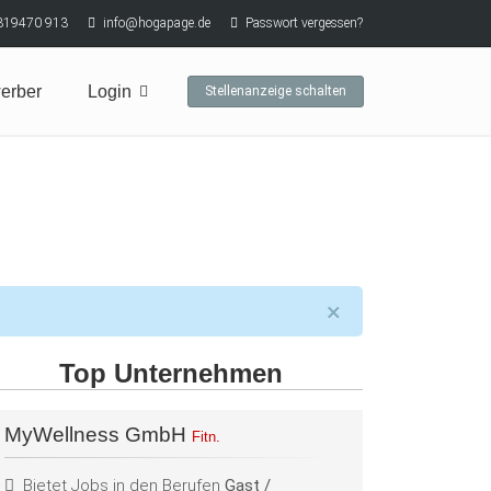
319470 913
info@hogapage.de
Passwort vergessen?
erber
Login
Stellenanzeige schalten
×
Top Unternehmen
MyWellness GmbH
Fitn.
Bietet Jobs in den Berufen
Gast /