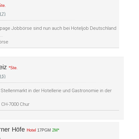
Ste.
17)
apage Jobbörse sind nun auch bei Hoteljob Deutschland
..
örse
eiz
*Ste.
15)
Stellenmarkt in der Hotellerie und Gastronomie in der
, CH-7000 Chur
rner Höfe
Hotel
17PGM
2M*
)