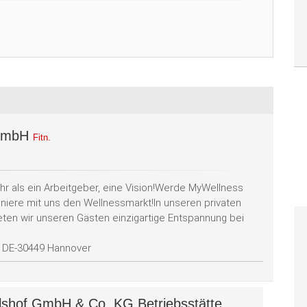
 GmbH
Fitn.
 als ein Arbeitgeber, eine Vision!Werde MyWellness
oniere mit uns den Wellnessmarkt!In unseren privaten
eten wir unseren Gästen einzigartige Entspannung bei
1, DE-30449 Hannover
shof GmbH & Co. KG Betriebsstätte