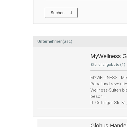
Suchen
Unternehmen(asc)
MyWellness
Stellenangebote (1)
MYWELLNESS - Mehr
Rebel und revoluti
Wellness-Suiten bi
beson ...
Göttinger Str. 3
Globus Handel