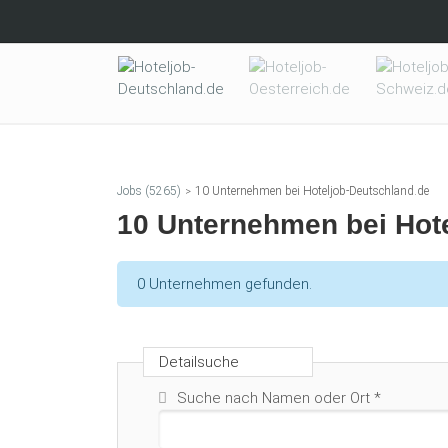
Skip to main content
Jobs (5265)
10 Unternehmen bei Hoteljob-Deutschland.de
10 Unternehmen bei Hot
Informative message
0 Unternehmen gefunden.
Detailsuche
Suche nach Namen oder Ort
*