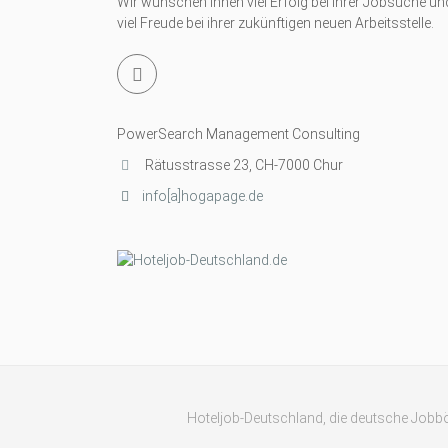
Wir wünschen ihnen viel Erfolg bei Ihrer Jobsuche un
viel Freude bei ihrer zukünftigen neuen Arbeitsstelle.
PowerSearch Management Consulting
Rätusstrasse 23, CH-7000 Chur
info[a]hogapage.de
Hoteljob-Deutschland, die deutsche Jobbö