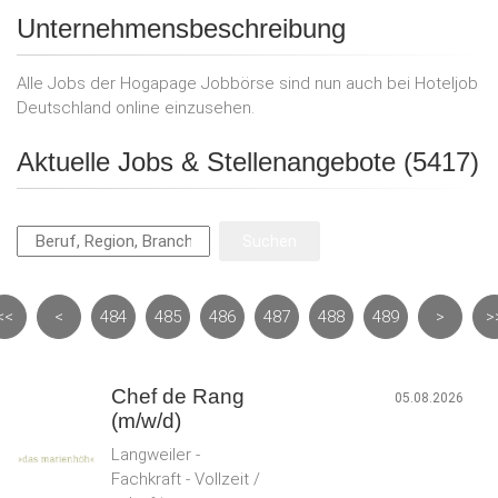
Unternehmensbeschreibung
Alle Jobs der Hogapage Jobbörse sind nun auch bei Hoteljob
Deutschland online einzusehen.
Aktuelle Jobs & Stellenangebote (5417)
<<
<
484
485
486
487
488
489
>
>
Chef de Rang
05.08.2026
(m/w/d)
Langweiler -
Fachkraft - Vollzeit /