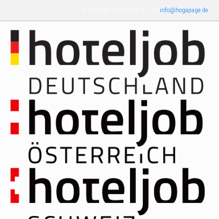
Skip to main content
+49 821 319470 913
info@hogapage.de