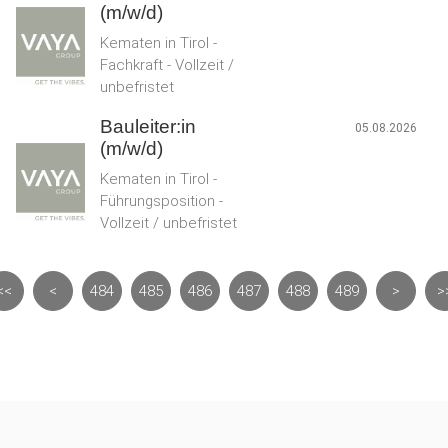
(m/w/d)
Kematen in Tirol -
Fachkraft - Vollzeit /
unbefristet
Bauleiter:in
05.08.2026
(m/w/d)
Kematen in Tirol -
Führungsposition -
Vollzeit / unbefristet
<<
<
484
485
486
487
488
489
>
>