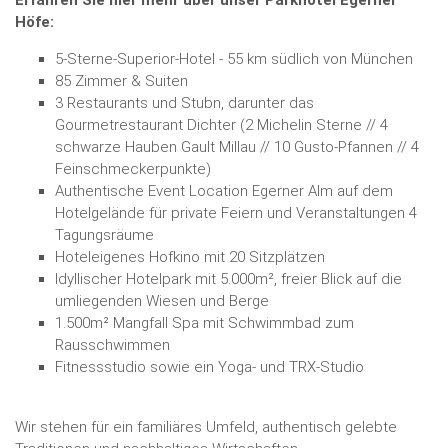
Erfahren Sie hier mehr über unser Parkhotel Egerner
Höfe:
5-Sterne-Superior-Hotel - 55 km südlich von München
85 Zimmer & Suiten
3 Restaurants und Stubn, darunter das
Gourmetrestaurant Dichter (2 Michelin Sterne // 4
schwarze Hauben Gault Millau // 10 Gusto-Pfannen // 4
Feinschmeckerpunkte)
Authentische Event Location Egerner Alm auf dem
Hotelgelände für private Feiern und Veranstaltungen 4
Tagungsräume
Hoteleigenes Hofkino mit 20 Sitzplätzen
Idyllischer Hotelpark mit 5.000m², freier Blick auf die
umliegenden Wiesen und Berge
1.500m² Mangfall Spa mit Schwimmbad zum
Rausschwimmen
Fitnessstudio sowie ein Yoga- und TRX-Studio
Wir stehen für ein familiäres Umfeld, authentisch gelebte