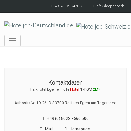
Skip to main content
+49 821 319470 913
info@hogapage.de
Kontaktdaten
Parkhotel Egerner Höfe
Hotel
17PGM
2M*
Aribostraße 19-26, D-83700 Rottach-Egern am Tegernsee
+49 (0) 8022 - 666 506
Mail
Homepage