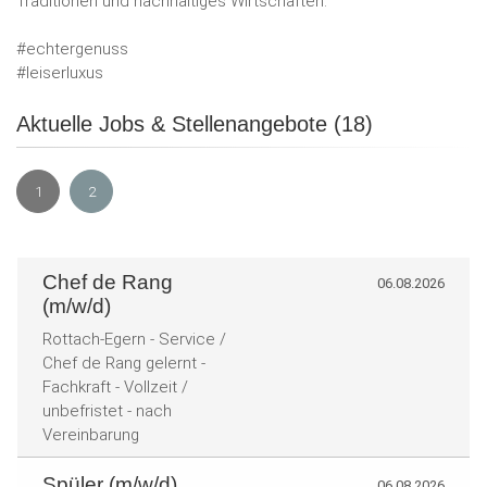
Traditionen und nachhaltiges Wirtschaften.
#echtergenuss
#leiserluxus
Aktuelle Jobs & Stellenangebote (18)
1
2
Chef de Rang
06.08.2026
(m/w/d)
Rottach-Egern - Service /
Chef de Rang gelernt -
Fachkraft - Vollzeit /
unbefristet - nach
Vereinbarung
Spüler (m/w/d)
06.08.2026