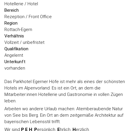
Hotellerie / Hotel
Bereich
Rezeption / Front Office
Region
Rottach-Egern
Verhältnis
Vollzeit / unbefristet
Qualifikation
Angelernt
Unterkunft
vorhanden
Das Parkhotel Egerner Höfe ist mehr als eines der schönsten
Hotels im Alpenvorland. Es ist ein Ort, an dem die
Mitarbeiter:innen Hotellerie und Gastronomie in vollen Zügen
leben.
Arbeiten wo andere Urlaub machen: Atemberaubende Natur
von See bis Berg. Ein Ort an dem zeitgemäße Architektur auf
bayerischen Lebensstil trifft.
Wir sind
P E H
:
P
ersönlich.
E
hrlich.
H
erzlich.