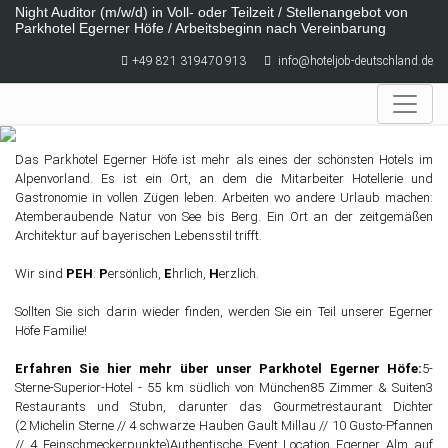
Skip to main content
Night Auditor (m/w/d) in Voll- oder Teilzeit / Stellenangebot von
Parkhotel Egerner Höfe / Arbeitsbeginn nach Vereinbarung
+49 821 319470 913
info@hoteljob-deutschland.de
Das Parkhotel Egerner Höfe ist mehr als eines der schönsten Hotels im
Alpenvorland. Es ist ein Ort, an dem die Mitarbeiter Hotellerie und
Gastronomie in vollen Zügen leben. Arbeiten wo andere Urlaub machen:
Atemberaubende Natur von See bis Berg. Ein Ort an der zeitgemäßen
Architektur auf bayerischen Lebensstil trifft.
Wir sind
PEH
:
P
ersönlich,
E
hrlich,
H
erzlich.
Sollten Sie sich darin wieder finden, werden Sie ein Teil unserer Egerner
Höfe Familie!
Erfahren Sie hier mehr über unser Parkhotel Egerner Höfe:
5-
Sterne-Superior-Hotel - 55 km südlich von München85 Zimmer & Suiten3
Restaurants und Stubn, darunter das Gourmetrestaurant Dichter
(2 Michelin Sterne // 4 schwarze Hauben Gault Millau // 10 Gusto-Pfannen
// 4 Feinschmeckerpunkte)Authentische Event Location Egerner Alm auf