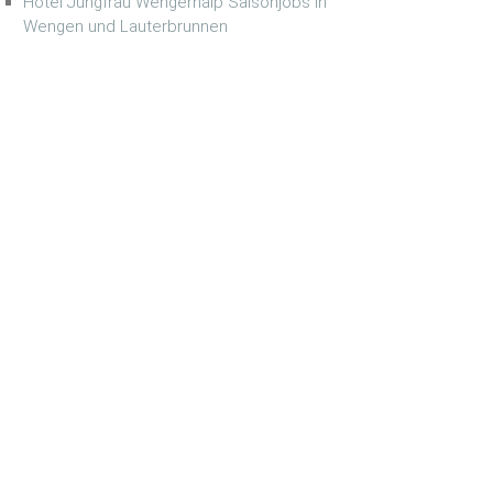
Hotel Jungfrau Wengernalp Saisonjobs in
Wengen und Lauterbrunnen