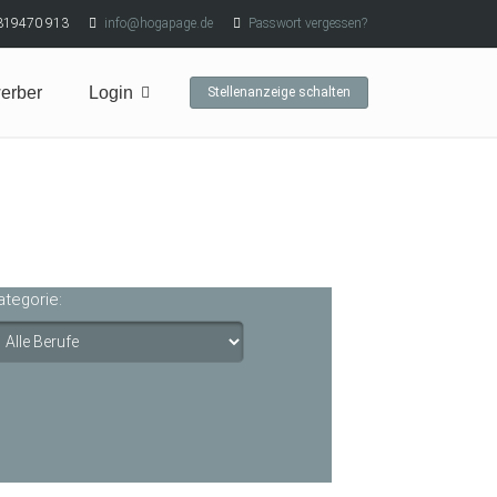
319470 913
info@hogapage.de
Passwort vergessen?
erber
Login
Stellenanzeige schalten
ategorie: