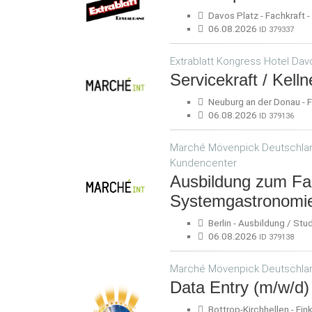
Davos Platz - Fachkraft -
06.08.2026
ID 379337
Extrablatt Kongress Hotel Dav
Servicekraft / Kell
Neuburg an der Donau - Fa
06.08.2026
ID 379136
Marché Mövenpick Deutschland
Kundencenter
Ausbildung zum Fa
Systemgastronomi
Berlin - Ausbildung / Stu
06.08.2026
ID 379138
Marché Mövenpick Deutschlan
Data Entry (m/w/d)
Bottrop-Kirchhellen - Eink