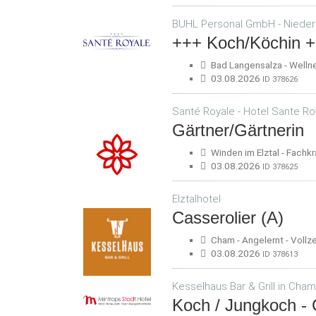
BUHL Personal GmbH - Nieder
+++ Koch/Köchin 
Bad Langensalza - Wellnes
03.08.2026
ID 378626
Santé Royale - Hotel Sante R
Gärtner/Gärtnerin
Winden im Elztal - Fachkra
03.08.2026
ID 378625
Elztalhotel
Casserolier (A)
Cham - Angelernt - Vollze
03.08.2026
ID 378613
Kesselhaus Bar & Grill in Cha
Koch / Jungkoch -