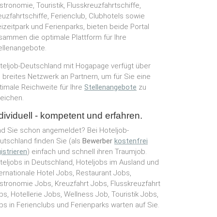
stronomie, Touristik, Flusskreuzfahrtschiffe,
euzfahrtschiffe, Ferienclub, Clubhotels sowie
eizeitpark und Ferienparks, bieten beide Portal
sammen die optimale Plattform für Ihre
ellenangebote.
teljob-Deutschland mit Hogapage verfügt über
n breites Netzwerk an Partnern, um für Sie eine
timale Reichweite für Ihre
Stellenangebote
zu
reichen.
dividuell - kompetent und erfahren.
nd Sie schon angemeldet? Bei Hoteljob-
utschland finden Sie (als
Bewerber
kostenfrei
istrieren
) einfach und schnell ihren Traumjob.
teljobs in Deutschland, Hoteljobs im Ausland und
ternationale Hotel Jobs, Restaurant Jobs,
stronomie Jobs, Kreuzfahrt Jobs, Flusskreuzfahrt
bs, Hotellerie Jobs, Wellness Job, Touristik Jobs,
bs in Ferienclubs und Ferienparks warten auf Sie.