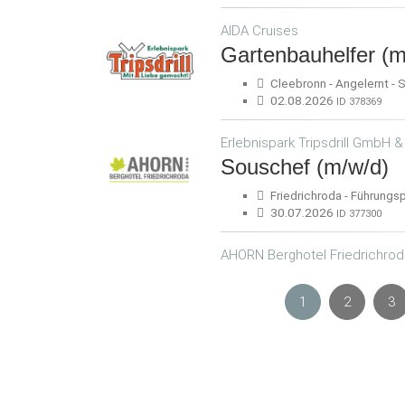
AIDA Cruises
Gartenbauhelfer (m
Cleebronn - Angelernt - S
02.08.2026
ID 378369
Erlebnispark Tripsdrill GmbH &
Souschef (m/w/d)
Friedrichroda - Führungspo
30.07.2026
ID 377300
AHORN Berghotel Friedrichro
1
2
3