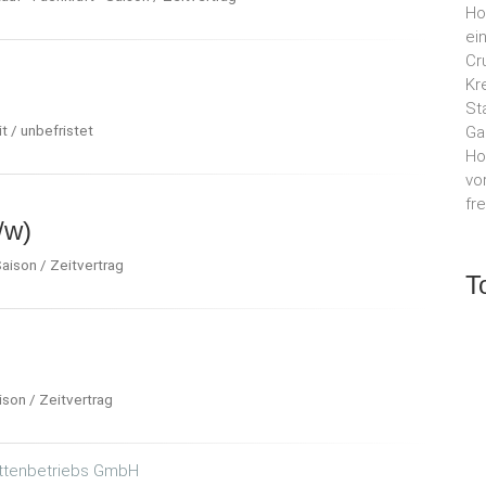
Ho
ei
Cr
Kr
St
it / unbefristet
Ga
Ho
vo
fr
/w)
Saison / Zeitvertrag
T
ison / Zeitvertrag
ättenbetriebs GmbH