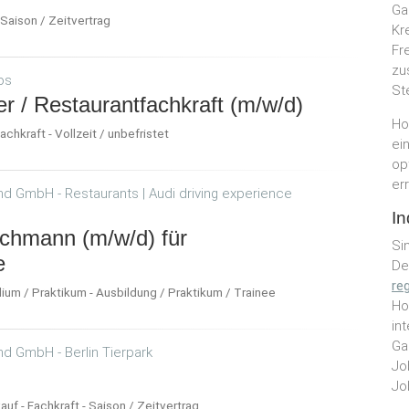
Ga
 Saison / Zeitvertrag
Kr
Fr
zu
os
St
ner / Restaurantfachkraft (m/w/d)
Ho
chkraft - Vollzeit / unbefristet
ei
op
er
 GmbH - Restaurants | Audi driving experience
In
chmann (m/w/d) für
Si
e
De
reg
dium / Praktikum - Ausbildung / Praktikum / Trainee
Ho
in
Ga
d GmbH - Berlin Tierpark
Jo
Jo
auf - Fachkraft - Saison / Zeitvertrag