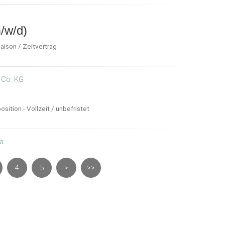
/w/d)
aison / Zeitvertrag
 Co. KG
sition - Vollzeit / unbefristet
da
4
5
>
>>