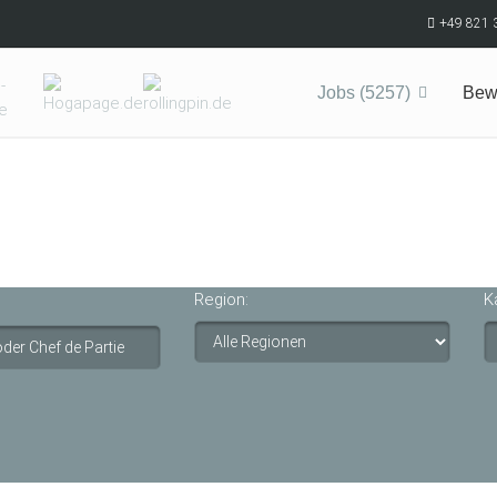
+49 821 
Jobs (5257)
Bew
Region:
K