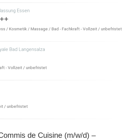
lassung Essen
+++
s / Kosmetik / Massage / Bad - Fachkraft - Vollzeit / unbefristet
oyale Bad Langensalza
ft - Vollzeit / unbefristet
it / unbefristet
m
 Commis de Cuisine (m/w/d) –