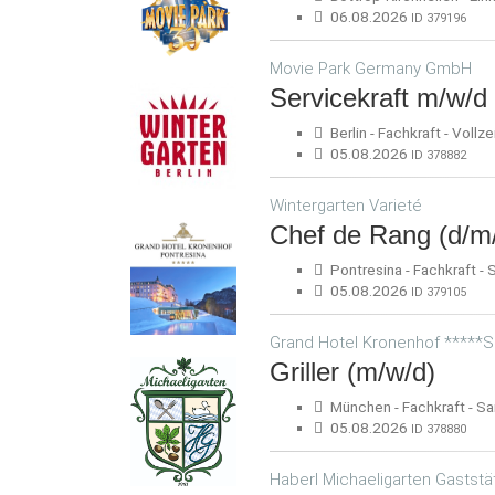
06.08.2026
ID 379196
Movie Park Germany GmbH
Servicekraft m/w/d
Berlin - Fachkraft - Vollze
05.08.2026
ID 378882
Wintergarten Varieté
Chef de Rang (d/m
Pontresina - Fachkraft - 
05.08.2026
ID 379105
Grand Hotel Kronenhof *****S
Griller (m/w/d)
München - Fachkraft - Sa
05.08.2026
ID 378880
Haberl Michaeligarten Gastst