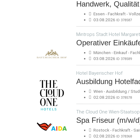
Handwerk, Qualitä
Essen - Fachkraft - Vollze
03.08.2026
ID 378587
Mintrops Stadt Hotel Margar
Operativer Einkäuf
München - Einkauf - Fachkr
03.08.2026
ID 378589
Hotel Bayerischer Hof
Ausbildung Hotelfa
Wien - Ausbildung / Studi
02.08.2026
ID 378578
The Cloud One Wien-Staatsop
Spa Friseur (m/w/d
Rostock - Fachkraft - Sai
02.08.2026
ID 378368