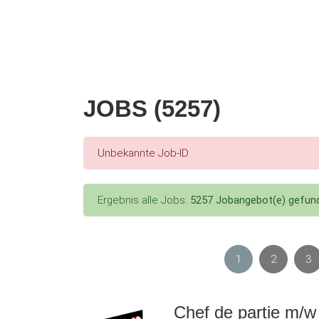
JOBS (5257)
Error message
Unbekannte Job-ID
Status message
Ergebnis alle Jobs:
5257 Jobangebot(e) gefun
1
2
3
Chef de partie m/w