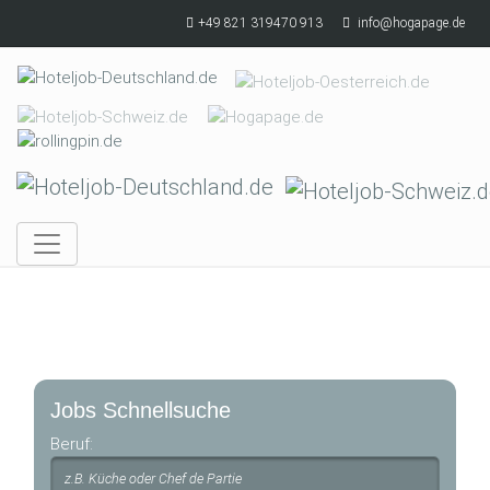
Skip to main content
+49 821 319470 913
info@hogapage.de
Jobs Schnellsuche
Beruf: