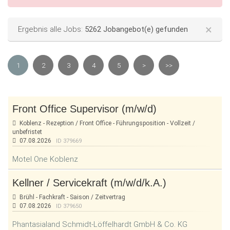
×
Status message
Ergebnis alle Jobs:
5262 Jobangebot(e) gefunden
1
2
3
4
5
>
>>
Front Office Supervisor (m/w/d)
Koblenz - Rezeption / Front Office - Führungsposition - Vollzeit /
unbefristet
07.08.2026
ID 379669
Motel One Koblenz
Kellner / Servicekraft (m/w/d/k.A.)
Brühl - Fachkraft - Saison / Zeitvertrag
07.08.2026
ID 379650
Phantasialand Schmidt-Löffelhardt GmbH & Co. KG