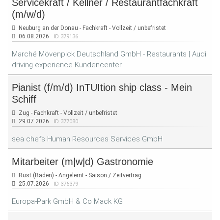
Servicekraft / Kellner / Restaurantfachkraft
(m/w/d)
Neuburg an der Donau - Fachkraft - Vollzeit / unbefristet
06.08.2026
ID 379136
Marché Mövenpick Deutschland GmbH - Restaurants | Audi
driving experience Kundencenter
Pianist (f/m/d) InTUItion ship class - Mein
Schiff
Zug - Fachkraft - Vollzeit / unbefristet
29.07.2026
ID 377080
sea chefs Human Resources Services GmbH
Mitarbeiter (m|w|d) Gastronomie
Rust (Baden) - Angelernt - Saison / Zeitvertrag
25.07.2026
ID 376379
Europa-Park GmbH & Co Mack KG