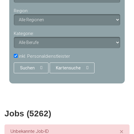
Region:
Kategorie:
inkl. Personaldienstleister
Suchen
Kartensuche
Jobs (5262)
×
Error message
Unbekannte Job-ID