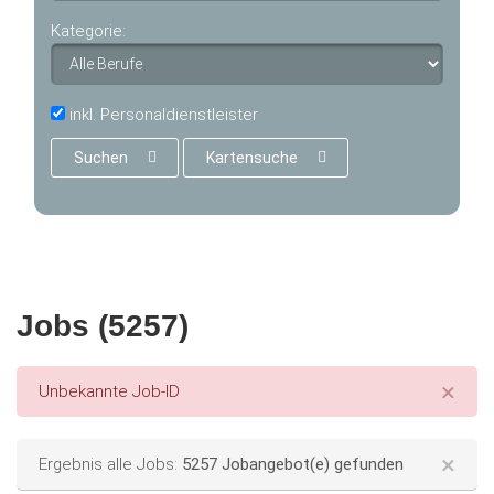
Kategorie:
inkl. Personaldienstleister
Suchen
Kartensuche
Jobs (5257)
×
Error message
Unbekannte Job-ID
×
Status message
Ergebnis alle Jobs:
5257 Jobangebot(e) gefunden