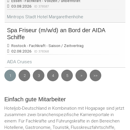
Essen - Fachkraft - Vollzeit / unbefristet
03.08.2026
ID 378587
Mintrops Stadt Hotel Margarethenhöhe
Spa Friseur (m/w/d) an Bord der AIDA
Schiffe
Rostock - Fachkraft - Saison / Zeitvertrag
02.08.2026
ID 378368
AIDA Cruises
1
2
3
4
5
>
>>
Einfach gute Mitarbeiter
Hoteljob-Deutschland in Kombination mit Hogapage sind jetzt
zusammen zwei branchenspezifische Karriereportale in
einem. Für Fachkräfte und Führungskräfte in den Bereichen
Hotellerie, Gastronomie, Touristik, Flusskreuzfahrtschiffe,