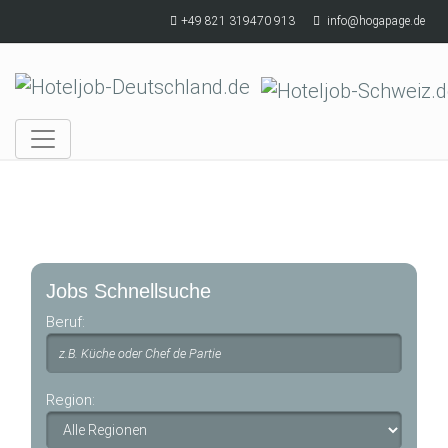
Skip to main content
+49 821 319470 913
info@hogapage.de
Jobs Schnellsuche
Beruf:
Region: