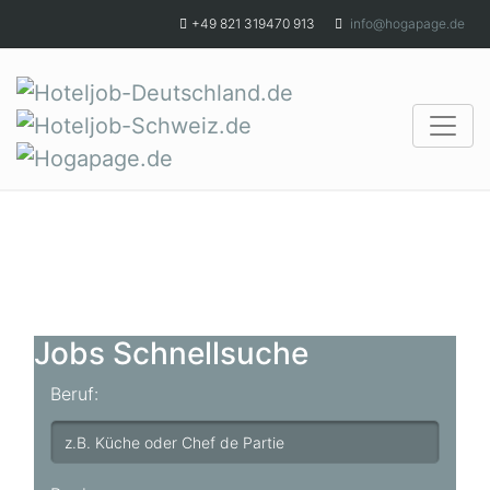
Skip to main content
+49 821 319470 913
info@hogapage.de
Jobs Schnellsuche
Beruf: