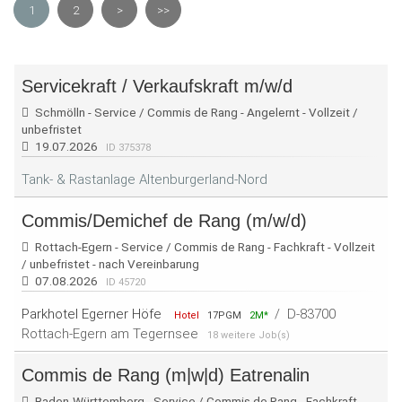
1
2
>
>>
Servicekraft / Verkaufskraft m/w/d
Schmölln - Service / Commis de Rang - Angelernt - Vollzeit /
unbefristet
19.07.2026
ID 375378
Tank- & Rastanlage Altenburgerland-Nord
Commis/Demichef de Rang (m/w/d)
Rottach-Egern - Service / Commis de Rang - Fachkraft - Vollzeit
/ unbefristet - nach Vereinbarung
07.08.2026
ID 45720
Parkhotel Egerner Höfe
/
D-83700
Hotel
17PGM
2M*
Rottach-Egern am Tegernsee
18 weitere Job(s)
Commis de Rang (m|w|d) Eatrenalin
Baden-Württemberg - Service / Commis de Rang - Fachkraft -