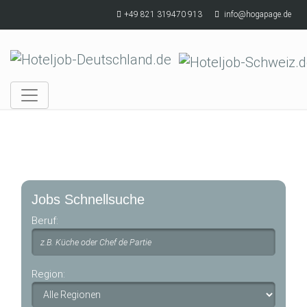
Skip to main content
+49 821 319470 913
info@hogapage.de
Jobs Schnellsuche
Beruf:
Region: