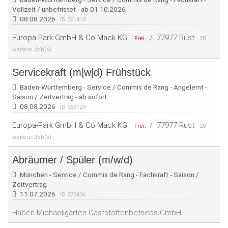
Vollzeit / unbefristet - ab 01.10.2026
08.08.2026
ID 361410
Europa-Park GmbH & Co Mack KG
/
77977 Rust
Frei.
20
weitere Job(s)
Servicekraft (m|w|d) Frühstück
Baden-Württemberg - Service / Commis de Rang - Angelernt -
Saison / Zeitvertrag - ab sofort
08.08.2026
ID 369123
Europa-Park GmbH & Co Mack KG
/
77977 Rust
Frei.
20
weitere Job(s)
Abräumer / Spüler (m/w/d)
München - Service / Commis de Rang - Fachkraft - Saison /
Zeitvertrag
11.07.2026
ID 373436
Haberl Michaeligarten Gaststättenbetriebs GmbH