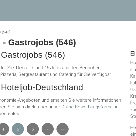
s (546)
 - Gastrojobs (546)
 Gastrojobs (546)
Ei
Ho
 für Sie. Derzeit sind 546 Jobs aus den Bereichen
si
izzeria, Bergrestaurant und Catering für Sie verfügbar.
Ka
Fü
 Hoteljob-Deutschland
Ga
Kr
ronomie-Angeboten und erhalten Sie weitere Informationen
Fr
en Sie sich direkt über unser
Online-Bewerbungsformular
zu
kostenlos.
St
Ho
4
5
6
>
>>
ei