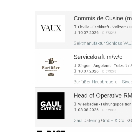
Commis de Cusine (m
Eltville - Fachkraft - Vollzeit / 
10.07.2026
ID 373243
Sektmanufaktur Schloss VAU
Servicekraft m/w/d
Singen - Angelernt - Teilzeit / 
10.07.2026
ID 373278
Barfüßer Hausbrauerei - Sing
Head of Operative R
Wiesbaden - Führungsposition -
08.08.2026
ID 379833
Gaul Catering GmbH & Co. KG