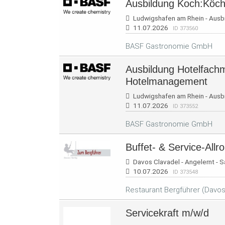
Ausbildung Koch:Köch
Ludwigshafen am Rhein - Ausbil
11.07.2026
ID 373560
BASF Gastronomie GmbH
Ausbildung Hotelfachm
Hotelmanagement
Ludwigshafen am Rhein - Ausbil
11.07.2026
ID 373552
BASF Gastronomie GmbH
Buffet- & Service-Allr
Davos Clavadel - Angelernt - S
10.07.2026
ID 373548
Restaurant Bergführer (Davos /
Servicekraft m/w/d