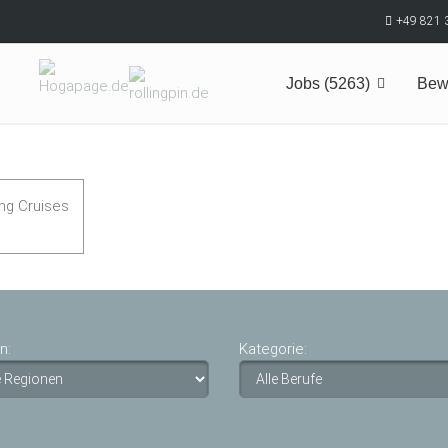
+49 821 
Jobs (5263)
Bew
n:
Kategorie: