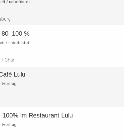
eit / unbefristet
sburg
) 80–100 %
eit / unbefristet
 / Chur
Café Lulu
eitvertrag
20-100% im Restaurant Lulu
eitvertrag