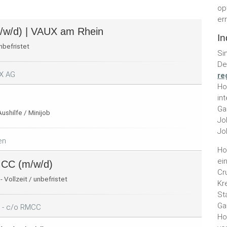
op
er
/w/d) | VAUX am Rhein
In
unbefristet
Si
De
X AG
re
Ho
in
Ga
Aushilfe / Minijob
Jo
Jo
en
Ho
ei
MCC (m/w/d)
Cr
 Vollzeit / unbefristet
Kr
St
Ga
 - c/o RMCC
Ho