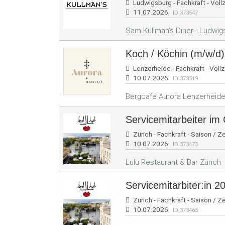
Ludwigsburg - Fachkraft - Vollz
11.07.2026
ID 373547
Sam Kullman’s Diner - Ludwig
Koch / Köchin (m/w/d
Lenzerheide - Fachkraft - Vollz
10.07.2026
ID 373519
Bergcafé Aurora Lenzerheide
Servicemitarbeiter im 
Zürich - Fachkraft - Saison / Z
10.07.2026
ID 373473
Lulu Restaurant & Bar Zürich
Servicemitarbiter:in 
Zürich - Fachkraft - Saison / Z
10.07.2026
ID 373465