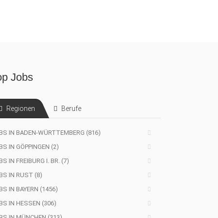
op Jobs
Regionen
Berufe
BS IN BADEN-WÜRTTEMBERG (816)
BS IN GÖPPINGEN (2)
S IN FREIBURG I. BR. (7)
BS IN RUST (8)
BS IN BAYERN (1456)
BS IN HESSEN (306)
BS IN MÜNCHEN (313)