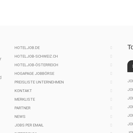
T
HOTELJOB.DE
HOTELJOB-SCHWEIZ.CH
r
HOTELJOB-ÖSTERREICH
HOGAPAGE JOBBÖRSE
d
JO
PREISLISTE UNTERNEHMEN
JO
KONTAKT
JOB
MERKLISTE
JO
PARTNER
JO
NEWS
JO
JOBS PER EMAIL
JO