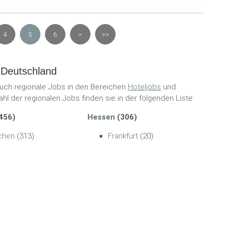
4
5
6
>
>>
 Deutschland
auch regionale Jobs in den Bereichen
Hoteljobs
und
hl der regionalen Jobs finden sie in der folgenden Liste:
456)
Hessen
(306)
chen
(313)
Frankfurt
(20)