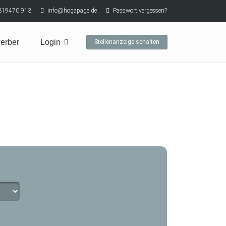
319470 913
info@hogapage.de
Passwort vergessen?
erber
Login
Stellenanzeige schalten