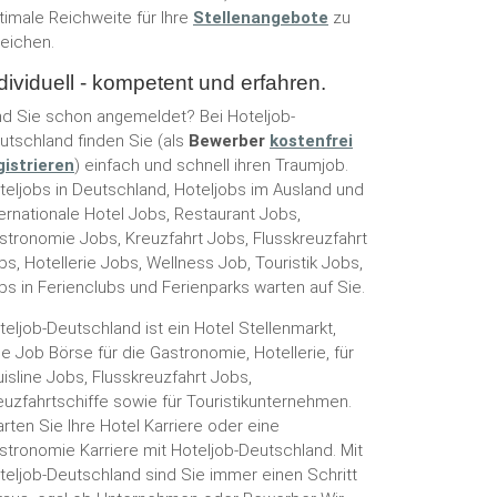
timale Reichweite für Ihre
Stellenangebote
zu
reichen.
dividuell - kompetent und erfahren.
nd Sie schon angemeldet? Bei Hoteljob-
utschland finden Sie (als
Bewerber
kostenfrei
gistrieren
) einfach und schnell ihren Traumjob.
teljobs in Deutschland, Hoteljobs im Ausland und
ternationale Hotel Jobs, Restaurant Jobs,
stronomie Jobs, Kreuzfahrt Jobs, Flusskreuzfahrt
bs, Hotellerie Jobs, Wellness Job, Touristik Jobs,
bs in Ferienclubs und Ferienparks warten auf Sie.
teljob-Deutschland ist ein Hotel Stellenmarkt,
ne Job Börse für die Gastronomie, Hotellerie, für
uisline Jobs, Flusskreuzfahrt Jobs,
euzfahrtschiffe sowie für Touristikunternehmen.
arten Sie Ihre Hotel Karriere oder eine
stronomie Karriere mit Hoteljob-Deutschland. Mit
teljob-Deutschland sind Sie immer einen Schritt