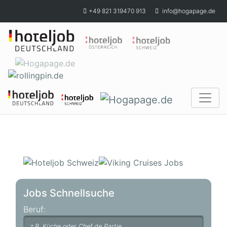
Skip to main content
+49 821 319470 913
info@hogapage.de
Jobs Schnellsuche
Beruf: