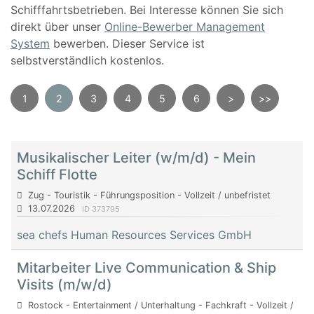
Schifffahrtsbetrieben. Bei Interesse können Sie sich
direkt über unser
Online-Bewerber Management
System
bewerben. Dieser Service ist
selbstverständlich kostenlos.
1
2
3
4
5
6
>
>>
Musikalischer Leiter (w/m/d) - Mein
Schiff Flotte
Zug - Touristik - Führungsposition - Vollzeit / unbefristet
13.07.2026
ID 373795
sea chefs Human Resources Services GmbH
Mitarbeiter Live Communication & Ship
Visits (m/w/d)
Rostock - Entertainment / Unterhaltung - Fachkraft - Vollzeit /