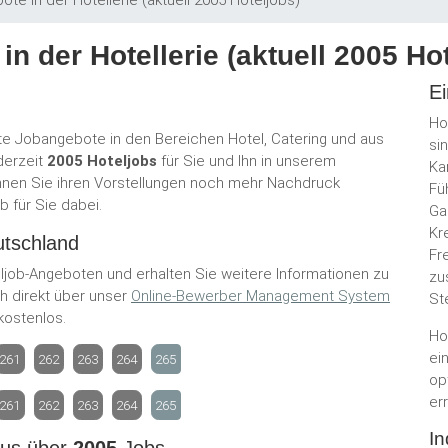
te in der Hotellerie (aktuell 2005 Hoteljobs)
in der Hotellerie (aktuell 2005 Ho
Ei
Ho
nte Jobangebote in den Bereichen Hotel, Catering und aus
si
derzeit
2005 Hoteljobs
für Sie und Ihn in unserem
Ka
nen Sie ihren Vorstellungen noch mehr Nachdruck
Fü
b für Sie dabei.
Ga
Kr
utschland
Fr
job-Angeboten und erhalten Sie weitere Informationen zu
zu
h direkt über unser
Online-Bewerbe
r Management System
St
kostenlos.
Ho
ei
261
262
263
264
265
op
er
261
262
263
264
265
In