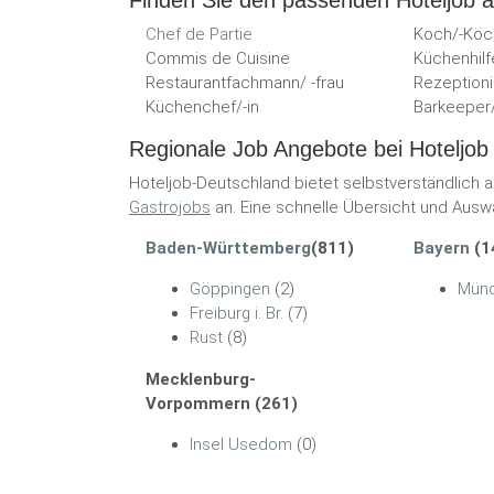
Finden Sie den passenden Hoteljob 
Chef de Partie
Koch/-Köc
Commis de Cuisine
Küchenhilf
Restaurantfachmann/ -frau
Rezeptioni
Küchenchef/-in
Barkeeper/
Regionale Job Angebote bei Hoteljob
Hoteljob-Deutschland bietet selbstverständlich 
Gastrojobs
an. Eine schnelle Übersicht und Auswa
Baden-Württemberg
(811)
Bayern
(1
Göppingen
(2)
Mün
Freiburg i. Br.
(7)
Rust
(8)
Mecklenburg-
Vorpommern (261)
Insel Usedom
(0)