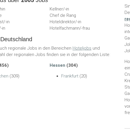
aus über
2005
Jobs
Si
hin
Kellner/-in
De
e
Chef de Rang
re
st/-in
Hoteldirektor/-in
Ho
-in
Hotelfachmann/-frau
in
Ga
 Deutschland
Jo
auch regionale Jobs in den Bereichen
Hoteljobs
und
Jo
hl der regionalen Jobs finden sie in der folgenden Liste:
Ho
456)
Hessen
(304)
ei
Cr
chen
(309)
Frankfurt
(20)
Kr
St
Ga
Ho
vo
fr