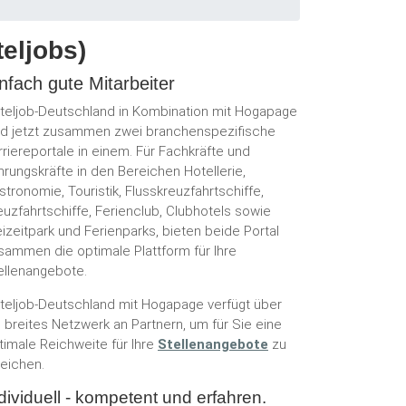
teljobs)
nfach gute Mitarbeiter
teljob-Deutschland in Kombination mit Hogapage
nd jetzt zusammen zwei branchenspezifische
rriereportale in einem. Für Fachkräfte und
hrungskräfte in den Bereichen Hotellerie,
stronomie, Touristik, Flusskreuzfahrtschiffe,
euzfahrtschiffe, Ferienclub, Clubhotels sowie
eizeitpark und Ferienparks, bieten beide Portal
sammen die optimale Plattform für Ihre
ellenangebote.
teljob-Deutschland mit Hogapage verfügt über
n breites Netzwerk an Partnern, um für Sie eine
timale Reichweite für Ihre
Stellenangebote
zu
reichen.
dividuell - kompetent und erfahren.