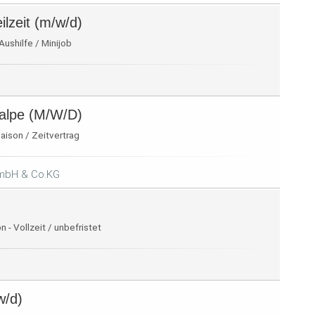
lzeit (m/w/d)
 Aushilfe / Minijob
ralpe (M/W/D)
aison / Zeitvertrag
GmbH & Co.KG
 - Vollzeit / unbefristet
w/d)