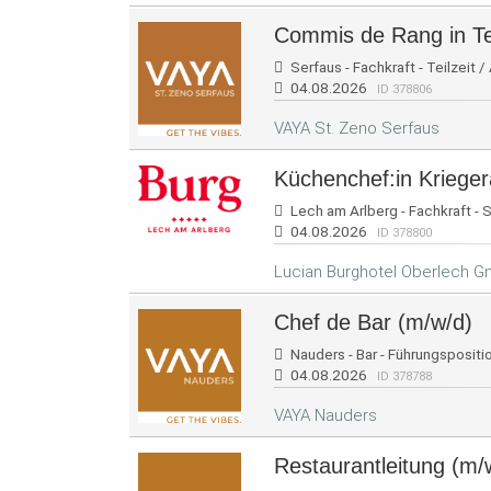
Commis de Rang in Tei
Serfaus - Fachkraft - Teilzeit /
04.08.2026
ID 378806
VAYA St. Zeno Serfaus
Küchenchef:in Kriege
Lech am Arlberg - Fachkraft - S
04.08.2026
ID 378800
Lucian Burghotel Oberlech 
Chef de Bar (m/w/d)
Nauders - Bar - Führungsposition
04.08.2026
ID 378788
VAYA Nauders
Restaurantleitung (m/