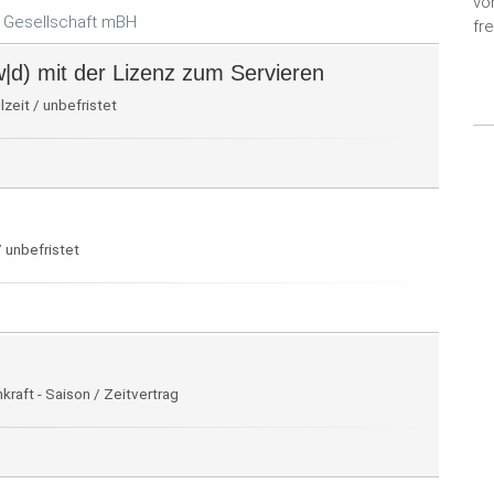
vo
 Gesellschaft mBH
fr
d) mit der Lizenz zum Servieren
lzeit / unbefristet
/ unbefristet
raft - Saison / Zeitvertrag