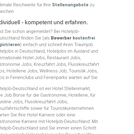
timale Reichweite für Ihre
Stellenangebote
zu
reichen.
dividuell - kompetent und erfahren.
nd Sie schon angemeldet? Bei Hoteljob-
utschland finden Sie (als
Bewerber
kostenfrei
gistrieren
) einfach und schnell ihren Traumjob.
teljobs in Deutschland, Hoteljobs im Ausland und
ternationale Hotel Jobs, Restaurant Jobs,
stronomie Jobs, Kreuzfahrt Jobs, Flusskreuzfahrt
bs, Hotellerie Jobs, Wellness Job, Touristik Jobs,
bs in Ferienclubs und Ferienparks warten auf Sie.
teljob-Deutschland ist ein Hotel Stellenmarkt,
ne Job Börse für die Gastronomie, Hotellerie, für
uisline Jobs, Flusskreuzfahrt Jobs,
euzfahrtschiffe sowie für Touristikunternehmen.
arten Sie Ihre Hotel Karriere oder eine
stronomie Karriere mit Hoteljob-Deutschland. Mit
teljob-Deutschland sind Sie immer einen Schritt