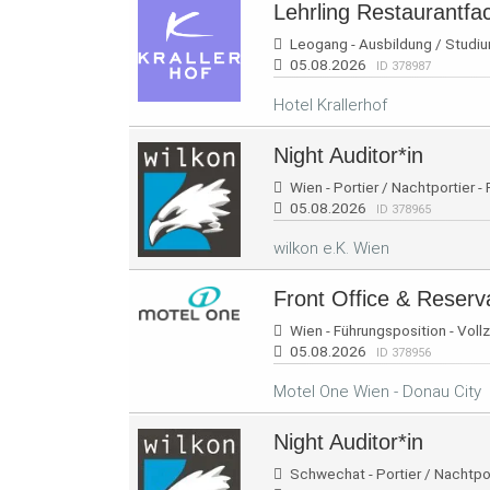
Lehrling Restaurantfa
Leogang - Ausbildung / Studium
05.08.2026
ID 378987
Hotel Krallerhof
Night Auditor*in
Wien - Portier / Nachtportier - 
05.08.2026
ID 378965
wilkon e.K. Wien
Front Office & Reserv
Wien - Führungsposition - Vollz
05.08.2026
ID 378956
Motel One Wien - Donau City
Night Auditor*in
Schwechat - Portier / Nachtport