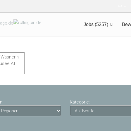
+49 821 
Jobs (5257)
Bew
n:
Kategorie: