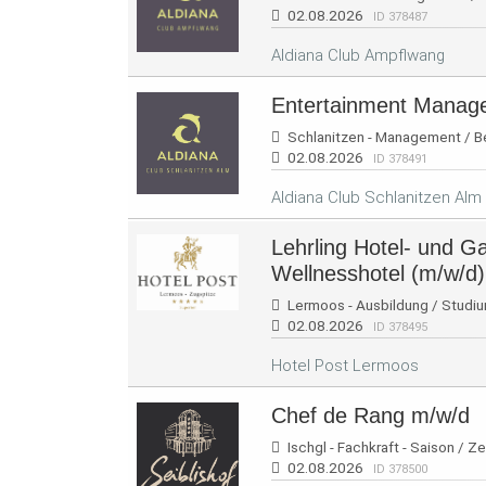
02.08.2026
ID 378487
Aldiana Club Ampflwang
Entertainment Manage
Schlanitzen - Management / Bet
02.08.2026
ID 378491
Aldiana Club Schlanitzen Alm
Lehrling Hotel- und G
Wellnesshotel (m/w/d)
Lermoos - Ausbildung / Studium
02.08.2026
ID 378495
Hotel Post Lermoos
Chef de Rang m/w/d
Ischgl - Fachkraft - Saison / Ze
02.08.2026
ID 378500