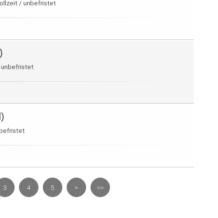
llzeit / unbefristet
)
 unbefristet
)
befristet
3
4
5
>
>>