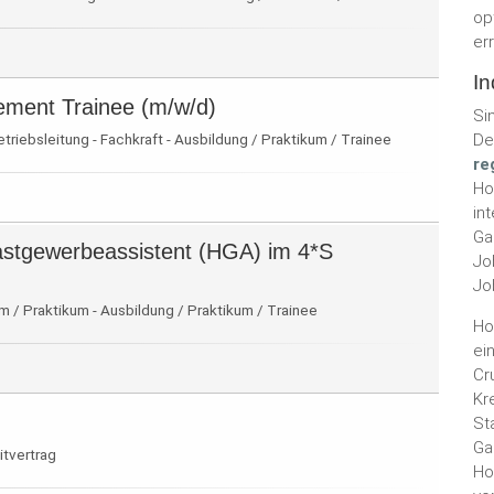
op
er
In
ment Trainee (m/w/d)
Si
riebsleitung - Fachkraft - Ausbildung / Praktikum / Trainee
De
re
Ho
in
Ga
astgewerbeassistent (HGA) im 4*S
Jo
Jo
 / Praktikum - Ausbildung / Praktikum / Trainee
Ho
ei
Cr
Kr
St
Ga
itvertrag
Ho