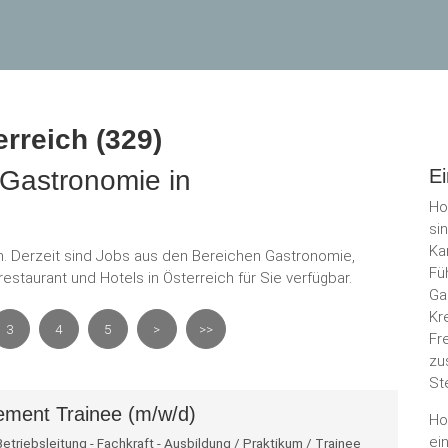
erreich (329)
d Gastronomie in
Ei
Ho
si
Ka
ich. Derzeit sind Jobs aus den Bereichen Gastronomie,
Fü
restaurant und Hotels in Österreich für Sie verfügbar.
Ga
Kr
3
4
5
>
>>
Fr
zu
St
ment Trainee (m/w/d)
Ho
ei
riebsleitung - Fachkraft - Ausbildung / Praktikum / Trainee