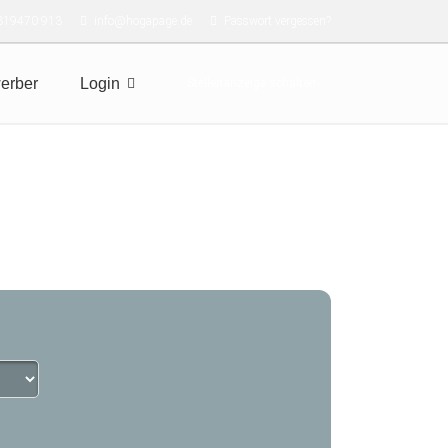
319470 913
info@hogapage.de
Passwort vergessen?
erber
Login
Stellenanzeige schalten