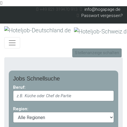
Skip to main content
+49 821 319470 913
info@hogapage.de
Passwort vergessen?
Stellenanzeige schalten
Jobs Schnellsuche
Beruf:
Region: