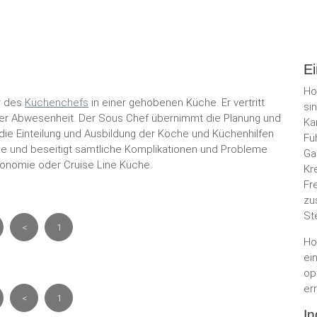
Ei
Ho
r des
Küchenchefs
in einer gehobenen Küche. Er vertritt
si
ner Abwesenheit. Der Sous Chef übernimmt die Planung und
Ka
r die Einteilung und Ausbildung der Köche und Küchenhilfen
Fü
äne und beseitigt sämtliche Komplikationen und Probleme
Ga
tronomie oder Cruise Line Küche.
Kr
Fr
zu
St
<
1
Ho
ei
op
er
<
1
In