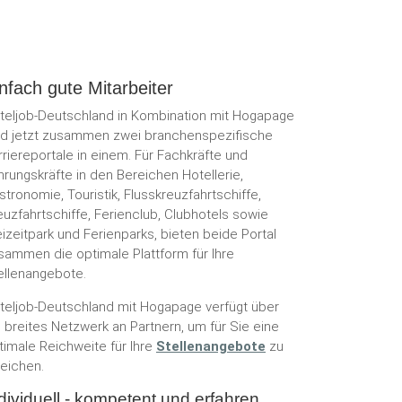
nfach gute Mitarbeiter
teljob-Deutschland in Kombination mit Hogapage
nd jetzt zusammen zwei branchenspezifische
rriereportale in einem. Für Fachkräfte und
hrungskräfte in den Bereichen Hotellerie,
stronomie, Touristik, Flusskreuzfahrtschiffe,
euzfahrtschiffe, Ferienclub, Clubhotels sowie
eizeitpark und Ferienparks, bieten beide Portal
sammen die optimale Plattform für Ihre
ellenangebote.
teljob-Deutschland mit Hogapage verfügt über
n breites Netzwerk an Partnern, um für Sie eine
timale Reichweite für Ihre
Stellenangebote
zu
reichen.
dividuell - kompetent und erfahren.