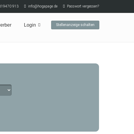
319470 913
info@hogapage.de
Passwort vergessen?
erber
Login
Stellenanzeige schalten