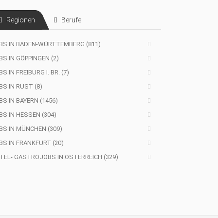
Regionen
Berufe
BS IN BADEN-WÜRTTEMBERG (811)
BS IN GÖPPINGEN (2)
S IN FREIBURG I. BR. (7)
BS IN RUST (8)
BS IN BAYERN (1456)
BS IN HESSEN (304)
BS IN MÜNCHEN (309)
BS IN FRANKFURT (20)
TEL- GASTROJOBS IN ÖSTERREICH (329)