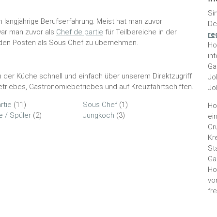
Si
 langjährige Berufserfahrung. Meist hat man zuvor
De
war man zuvor als
Chef de partie
für Teilbereiche in der
re
rt den Posten als Sous Chef zu übernehmen.
Ho
in
Ga
n der Küche schnell und einfach über unserem Direktzugriff
Jo
triebes, Gastronomiebetriebes und auf Kreuzfahrtschiffen.
Jo
rtie
(11)
Sous Chef
(1)
Ho
e / Spüler
(2)
Jungkoch
(3)
ei
Cr
Kr
St
Ga
Ho
vo
fr