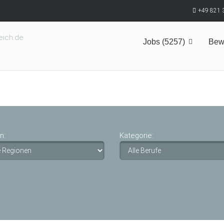
+49 821 
Jobs (5257)
Bew
n:
Kategorie: